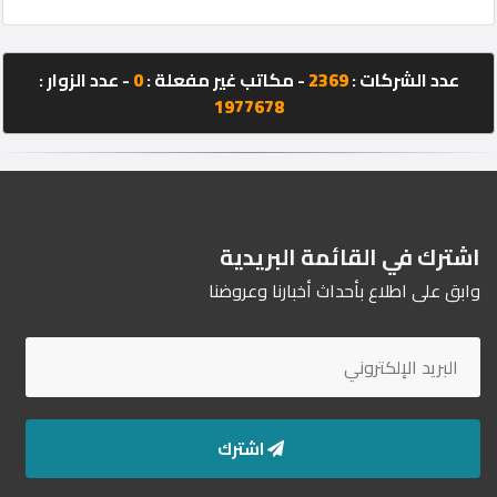
طلب
عدد الشركات :
2369
- مكاتب غير مفعلة :
0
- عدد الزوار :
1977678
تأجير
سيارة
تأجير
اشترك في القائمة البريدية
إتصل
وابق على اطلاع بأحداث أخبارنا وعروضنا
بنا
المنتدى
اشترك
©