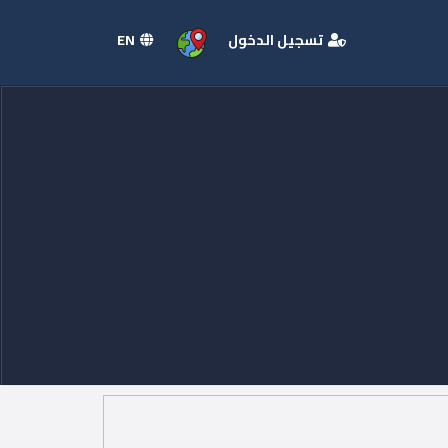
تسجيل الدخول
EN